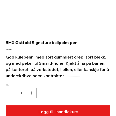
BMX Østfold Signature ballpoint pen
Pris
69,00 kr
God kulepenn, med sort gummiert grep, sort blekk,
og med peker til SmartPhone. Kjekt å ha på banen,
på kontoret, på verkstedet, i bilen, eller kanskje for å
underskribve noen kontrakter. ..............
Antall
Legg til i handlekurv