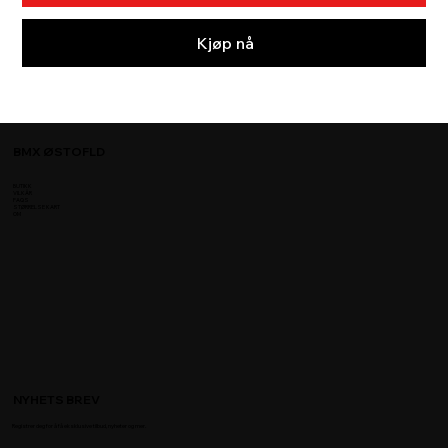
Kjøp nå
BMX ØSTOFLD
BUTIKK
VILKÅR
FAQS
STØRRELSE KART
OM
NYHETS BREV
Registrer deg for å få eksklusive tilbud, nyheter og mer.