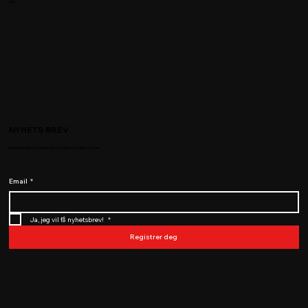
OM
NYHETS BREV
Registrer deg for å få eksklusive tilbud, nyheter og mer.
Email
*
Ja, jeg vil få nyhetsbrev! 
*
Registrer deg