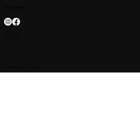
FØLG OSS
Ken Olsen
Mob 90 52 93 57
post@bmxostfold.no
ken@bmxostfold.no
2024 BMX Østfold. Tombveien 40, 1642 Råde