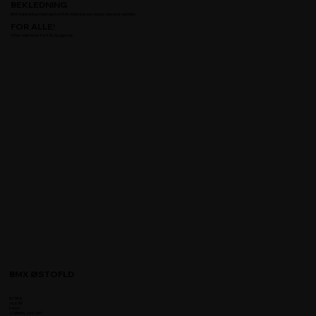
BEKLEDNING
BMX bekledning med topp komfort. Både bukser, trøyer, hansker og briller. ​
FOR ALLE!
Vi har størrelser fra 4 år og oppover.
BMX ØSTOFLD
BUTIKK
VILKÅR
FAQS
STØRRELSE KART