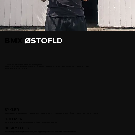
BMX
ØSTOFLD
«Velkommen til BMX Østfold sin nye hjemmeside»
BMX Østfold ønsker å være din leverandør, når du skal kjøpe nytt BMX utstyr. Det er selvfølgelig ingen enkel oppgave, og
krever at vi har et stort lager av
SYKLER
BMX sykler fra de mest kjente og seriøse levrandørene. Vi har stort sett alle størrelser på lager til enhver tid, fra Micro til Cruiser.
HJELMER
De tøffeste og sikreste fullface hjelmene. Både for nybegynnere og proffe.
BESKYTTELSE
Nakkebeskyttere, beskyttelsesjakker, kne/legg-beskyttere fra de mest største leverandørene.