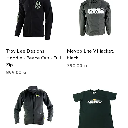
Troy Lee Designs
Meybo Lite V1 jacket,
Hoodie - Peace Out - Full
black
Zip
Pris
790,00 kr
Pris
899,00 kr