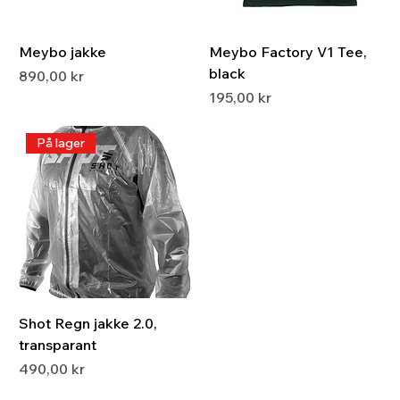
Meybo jakke
Meybo Factory V1 Tee,
black
Pris
890,00 kr
Pris
195,00 kr
På lager
Shot Regn jakke 2.0,
transparant
Pris
490,00 kr