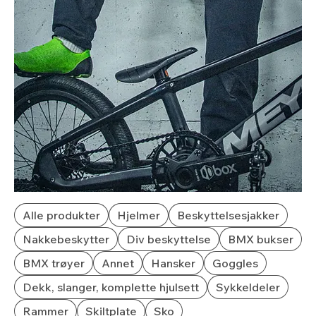
Alle produkter
Hjelmer
Beskyttelsesjakker
Nakkebeskytter
Div beskyttelse
BMX bukser
BMX trøyer
Annet
Hansker
Goggles
Dekk, slanger, komplette hjulsett
Sykkeldeler
Rammer
Skiltplate
Sko