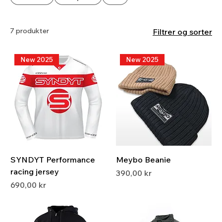
7 produkter
Filtrer og sorter
New 2025
New 2025
SYNDYT Performance
Meybo Beanie
racing jersey
Pris
390,00 kr
Pris
690,00 kr