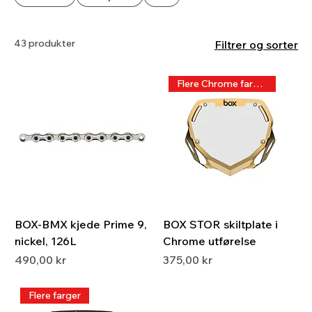
43 produkter
Filtrer og sorter
Flere Chrome farger
BOX-BMX kjede Prime 9,
BOX STOR skiltplate i
nickel, 126L
Chrome utførelse
Pris
Pris
490,00 kr
375,00 kr
Flere farger