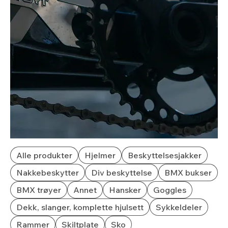
Alle produkter
Hjelmer
Beskyttelsesjakker
Nakkebeskytter
Div beskyttelse
BMX bukser
BMX trøyer
Annet
Hansker
Goggles
Dekk, slanger, komplette hjulsett
Sykkeldeler
Rammer
Skiltplate
Sko