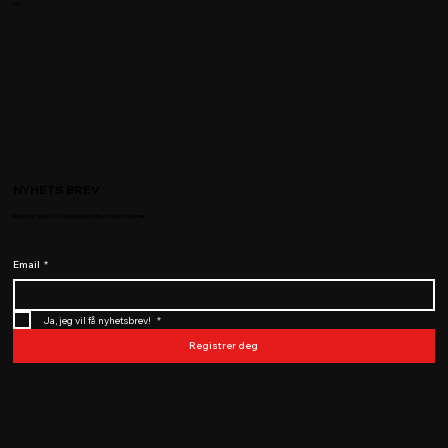
OM
NYHETS BREV
Registrer deg for å få eksklusive tilbud, nyheter og mer.
Email
*
Ja, jeg vil få nyhetsbrev! 
*
Registrer deg