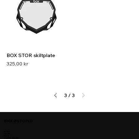
BOX STOR skiltplate
Pris
325,00 kr
3
/
3
BMX ØSTOFLD
BUTIKK
VILKÅR
FAQS
STØRRELSE KART