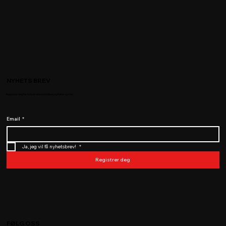
NYHETS BREV
Registrer deg for å få eksklusive tilbud, nyheter og mer.
Email
*
Ja, jeg vil få nyhetsbrev! 
*
Registrer deg
FØLG OSS