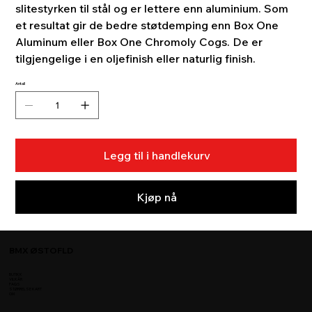
slitestyrken til stål og er lettere enn aluminium. Som
et resultat gir de bedre støtdemping enn Box One
Aluminum eller Box One Chromoly Cogs. De er
tilgjengelige i en oljefinish eller naturlig finish.
Antall
Legg til i handlekurv
Kjøp nå
BMX ØSTOFLD
BUTIKK
VILKÅR
FAQS
STØRRELSE KART
OM