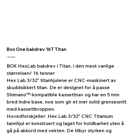
Box One bakdrev 16T Titan
Pris
1 399,00 kr
BOX HexLab bakdrev i Titan, i den mest vanlige
størrelsen/ 16 tenner
Hex Lab 3/32" titanhjulene er CNC-maskinert av
skuddsikkert titan. De er designet for å passe
Shimano™-kompatible kassettnav og har en 5 mm
bred indre base, noe som gir et mer solid grensesnitt
med kassettkroppen.
Hovedforskjeller: Hex Lab 3/32" CNC Titanium
tannhjul er konstruert og laget for holdbarhet uten å
gå på akkord med vekten. De tilbyr styrken og