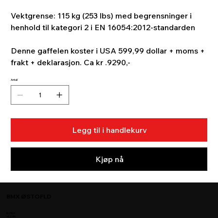
Vektgrense: 115 kg (253 lbs) med begrensninger i
henhold til kategori 2 i EN 16054:2012-standarden
Denne gaffelen koster i USA 599,99 dollar + moms +
frakt + deklarasjon. Ca kr .9290,-
Antall
Legg til i handlekurv
Kjøp nå
BMX ØSTOFLD
BUTIKK
VILKÅR