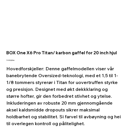
BOX One X6 Pro Titan/ karbon gaffel for 20 inch hjul
Pris
7 490,00 kr
Hovedforskjeller: Denne gaffelmodellen viser vår
banebrytende Oversized-teknologi, med et 1,5 til 1-
1/8 tommers styrerør i Titan for uovertruffen styrke
og presisjon. Designet med økt dekkklaring og
større hofter, gir den forbedret stivhet og ytelse.
Inkluderingen av robuste 20 mm gjennomgående
aksel kaldsmidde dropouts sikrer maksimal
holdbarhet og stabilitet. Si farvel til avbøyning og hei
til overlegen kontroll og pålitelighet.