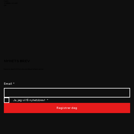
FAQS
STØRRELSE KART
OM
NYHETS BREV
Registrer deg for å få eksklusive tilbud, nyheter og mer.
Email
*
Ja, jeg vil få nyhetsbrev! 
*
Registrer deg