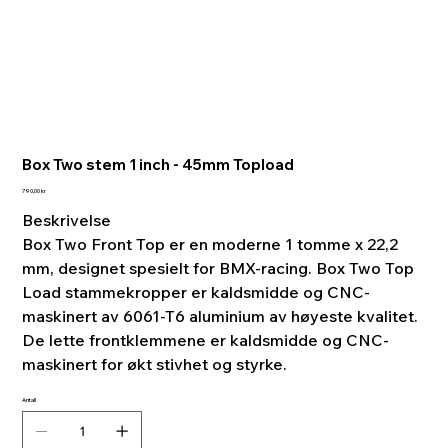
Box Two stem 1 inch - 45mm Topload
Pris
790,00 kr
Beskrivelse
Box Two Front Top er en moderne 1 tomme x 22,2
mm, designet spesielt for BMX-racing. Box Two Top
Load stammekropper er kaldsmidde og CNC-
maskinert av 6061-T6 aluminium av høyeste kvalitet.
De lette frontklemmene er kaldsmidde og CNC-
maskinert for økt stivhet og styrke.
Antall