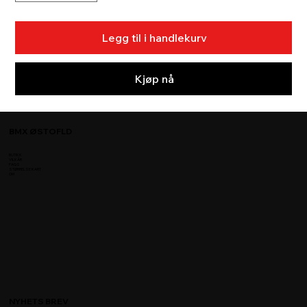
Legg til i handlekurv
Kjøp nå
BMX ØSTOFLD
BUTIKK
VILKÅR
FAQS
STØRRELSE KART
OM
NYHETS BREV