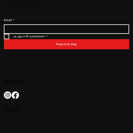
Registrer deg for å få eksklusive tilbud, nyheter og mer.
Email
*
Ja, jeg vil få nyhetsbrev! 
*
Registrer deg
FØLG OSS
Ken Olsen
Mob 90 52 93 57
post@bmxostfold.no
ken@bmxostfold.no