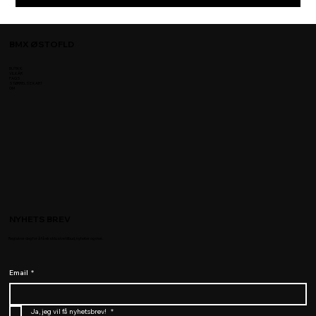
BMX ØSTOFLD
BUTIKK
VILKÅR
FAQS
STØRRELSE KART
OM
NYHETS BREV
Registrer deg for å få eksklusive tilbud, nyheter og mer.
Email
*
Ja, jeg vil få nyhetsbrev! 
*