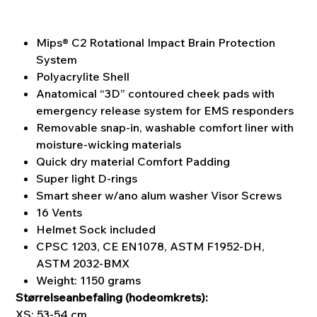
Mips® C2 Rotational Impact Brain Protection
System
Polyacrylite Shell
Anatomical “3D” contoured cheek pads with
emergency release system for EMS responders
Removable snap-in, washable comfort liner with
moisture-wicking materials
Quick dry material Comfort Padding
Super light D-rings
Smart sheer w/ano alum washer Visor Screws
16 Vents
Helmet Sock included
CPSC 1203, CE EN1078, ASTM F1952-DH,
ASTM 2032-BMX
Weight: 1150 grams
Størrelseanbefaling (hodeomkrets):
XS: 53-54 cm