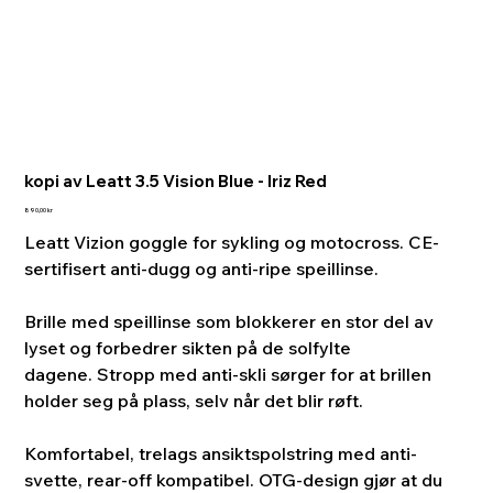
kopi av Leatt 3.5 Vision Blue - Iriz Red
Pris
890,00 kr
Leatt Vizion goggle for sykling og motocross. CE-
sertifisert anti-dugg og anti-ripe speillinse.
Brille med speillinse som blokkerer en stor del av
lyset og forbedrer sikten på de solfylte
dagene. Stropp med anti-skli sørger for at brillen
holder seg på plass, selv når det blir røft.
Komfortabel, trelags ansiktspolstring med anti-
svette, rear-off kompatibel. OTG-design gjør at du