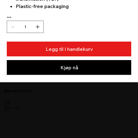
Plastic-free packaging
Antall
Legg til i handlekurv
Kjøp nå
BMX ØSTOFLD
BUTIKK
VILKÅR
FAQS
STØRRELSE KART
OM