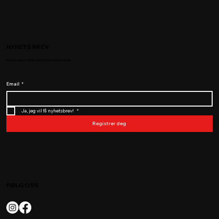
NYHETS BREV
Registrer deg for å få eksklusive tilbud, nyheter og mer.
Email
*
Ja, jeg vil få nyhetsbrev! 
*
Registrer deg
FØLG OSS