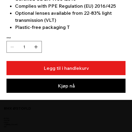
Complies with PPE Regulation (EU) 2016/425
Optional lenses available from 22-83% light
transmission (VLT)
Plastic-free packaging T
Antall
Legg til i handlekurv
Kjøp nå
BMX ØSTOFLD
BUTIKK
VILKÅR
FAQS
STØRRELSE KART
OM