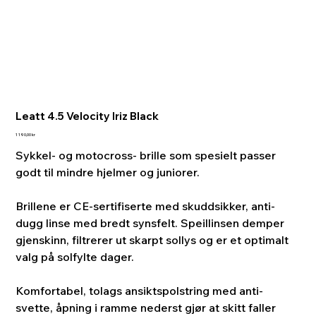
Leatt 4.5 Velocity Iriz Black
Pris
1 190,00 kr
Sykkel- og motocross- brille som spesielt passer
godt til mindre hjelmer og juniorer.
Brillene er CE-sertifiserte med skuddsikker, anti-
dugg linse med bredt synsfelt. Speillinsen demper
gjenskinn, filtrerer ut skarpt sollys og er et optimalt
valg på solfylte dager.
Komfortabel, tolags ansiktspolstring med anti-
svette, åpning i ramme nederst gjør at skitt faller