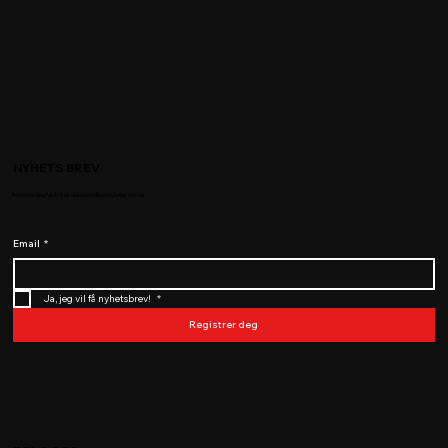
NYHETS BREV
Registrer deg for å få eksklusive tilbud, nyheter og mer.
Email
*
Ja, jeg vil få nyhetsbrev! 
*
Registrer deg