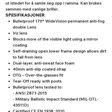
ut istedet for å samle seg opp i ramma. Kan brukes
sammen med vanlige briller.
SPESIFIKASJONER
:
Bulletproof 170° WideVision permanent anti-fog
double Lens
Iriz lens
Blocks more of the visible light using a mirror
coating
Self-draining open lower frame design allows dirt
to fall from lens
Dual-layer, anti-sweat face foam
40mm anti-slip coated strap
OTG – Over-the-glasses fit
Tear-Off ready with posts
Bulletproof lens tested to:
- ANSI Z87.1-2015
- Military Ballistic Impact Standard (MIL-DTL-
43511D)
Certified CE EN 1938 :2010