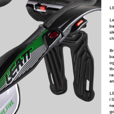
LE
Le
ba
si
ch
Br
bæ
og
th
ra
an
LE
i 
na
go