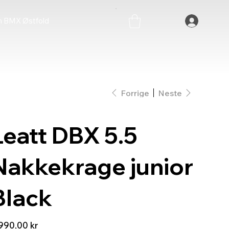
 BMX Østfold
Forrige
Neste
Leatt DBX 5.5
Nakkekrage junior
Black
990,00 kr