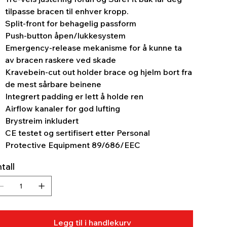
tilpasse bracen til enhver kropp.
Split-front for behagelig passform
Push-button åpen/lukkesystem
Emergency-release mekanisme for å kunne ta
av bracen raskere ved skade
Kravebein-cut out holder brace og hjelm bort fra
de mest sårbare beinene
Integrert padding er lett å holde ren
Airflow kanaler for god lufting
Brystreim inkludert
CE testet og sertifisert etter Personal
Protective Equipment 89/686/EEC
tall
Legg til i handlekurv