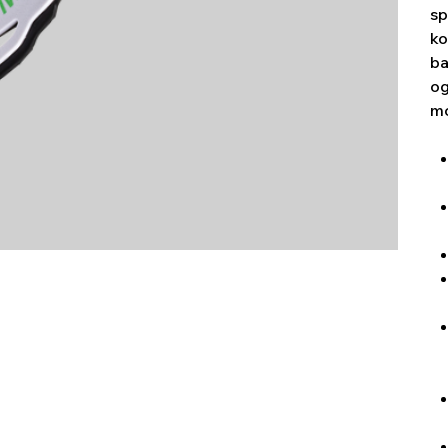
sp
ko
ba
og
mo