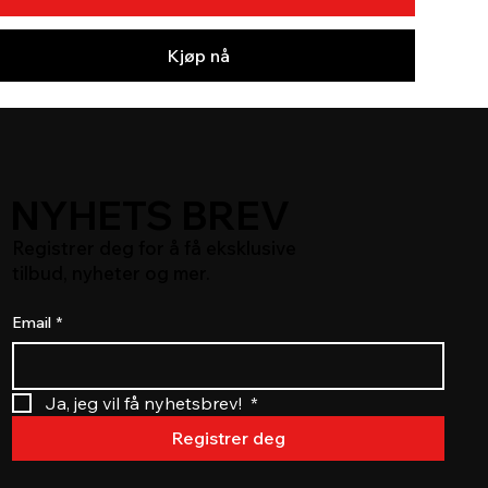
Kjøp nå
NYHETS BREV
Registrer deg for å få eksklusive
tilbud, nyheter og mer.
Email
*
Ja, jeg vil få nyhetsbrev! 
*
Registrer deg