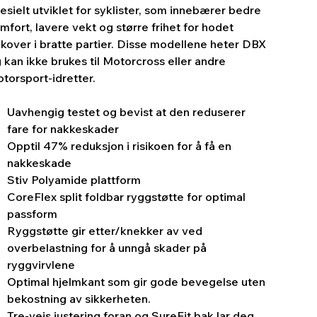
esielt utviklet for syklister, som innebærer bedre
mfort, lavere vekt og større frihet for hodet
kover i bratte partier. Disse modellene heter DBX
 kan ikke brukes til Motorcross eller andre
torsport-idretter.
Uavhengig testet og bevist at den reduserer
fare for nakkeskader
Opptil 47% reduksjon i risikoen for å få en
nakkeskade
Stiv Polyamide plattform
CoreFlex split foldbar ryggstøtte for optimal
passform
Ryggstøtte gir etter/knekker av ved
overbelastning for å unngå skader på
ryggvirvlene
Optimal hjelmkant som gir gode bevegelse uten
bekostning av sikkerheten.
Tre-veis justering foran og SureFit bak lar deg