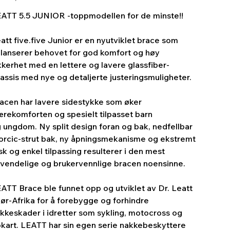
ATT 5.5 JUNIOR -toppmodellen for de minste!!
att five.five Junior er en nyutviklet brace som
lanserer behovet for god komfort og høy
kkerhet med en lettere og lavere glassfiber-
assis med nye og detaljerte justeringsmuligheter.
acen har lavere sidestykke som øker
rekomforten og spesielt tilpasset barn
 ungdom. Ny split design foran og bak, nedfellbar
orcic-strut bak, ny åpningsmekanisme og ekstremt
sk og enkel tilpassing resulterer i den mest
vendelige og brukervennlige bracen noensinne.
ATT Brace ble funnet opp og utviklet av Dr. Leatt
Sør-Afrika for å forebygge og forhindre
kkeskader i idretter som sykling, motocross og
kart. LEATT har sin egen serie nakkebeskyttere