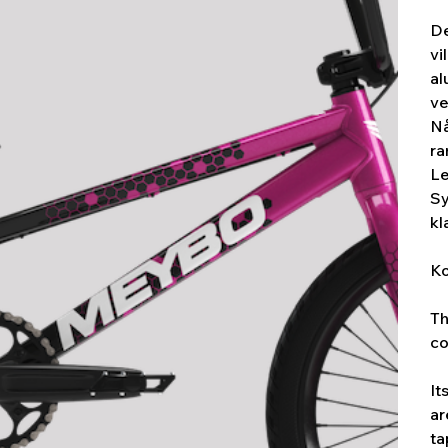
De
vi
al
ve
Nå
ra
Le
Sy
kl
Ko
Th
co
It
ar
ta