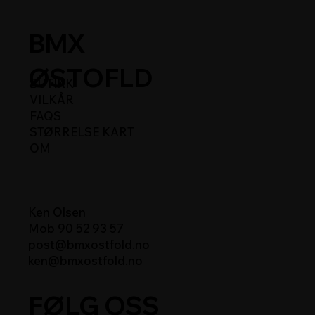
BMX
ØSTOFLD
BUTIKK
VILKÅR
FAQS
STØRRELSE KART
OM
Ken Olsen
Mob 90 52 93 57
post@bmxostfold.no
ken@bmxostfold.no
FØLG OSS