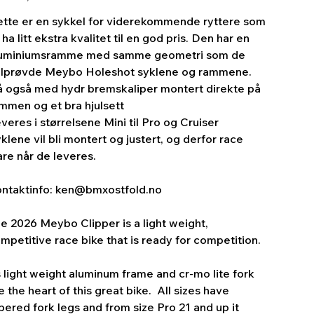
tte er en sykkel for viderekommende ryttere som
l ha litt ekstra kvalitet til en god pris. Den har en
uminiumsramme med samme geometri som de
lprøvde Meybo Holeshot syklene og rammene.
 også med hydr bremskaliper montert direkte på
mmen og et bra hjulsett
veres i størrelsene Mini til Pro og Cruiser
klene vil bli montert og justert, og derfor race
are når de leveres.
ntaktinfo: ken@bmxostfold.no
e 2026 Meybo Clipper is a light weight,
mpetitive race bike that is ready for competition.
s light weight aluminum frame and cr-mo lite fork
e the heart of this great bike. All sizes have
pered fork legs and from size Pro 21 and up it