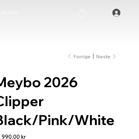
 Østfold
Forrige
Neste
Meybo 2026
Clipper
Black/Pink/White
 990,00 kr