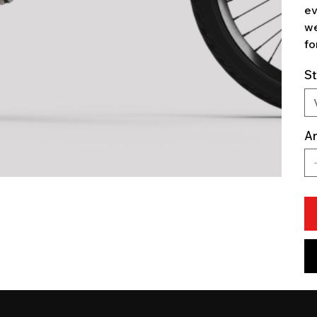
ev
we
fo
St
An