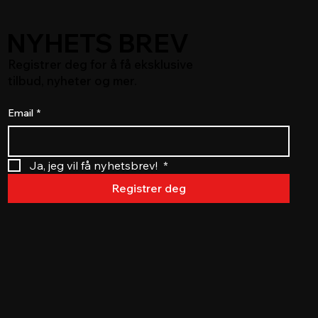
NYHETS BREV
Registrer deg for å få eksklusive
tilbud, nyheter og mer.
Email
*
Ja, jeg vil få nyhetsbrev! 
*
Registrer deg