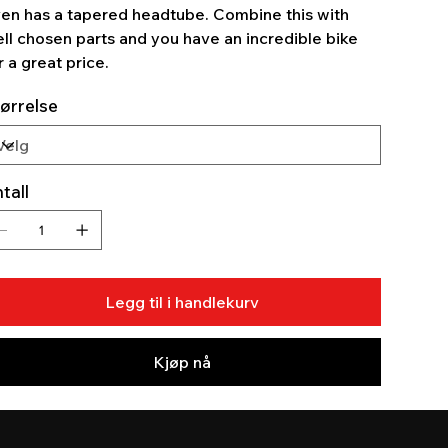
en has a tapered headtube. Combine this with
ll chosen parts and you have an incredible bike
r a great price.
ørrelse
tall
Legg til i handlekurv
Kjøp nå