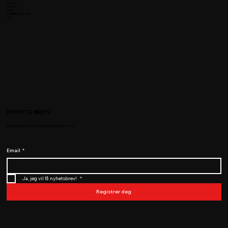
BUTIKK
VILKÅR
FAQS
STØRRELSE KART
OM
NYHETS BREV
Registrer deg for å få eksklusive tilbud, nyheter og mer.
Email
*
Ja, jeg vil få nyhetsbrev! 
*
Registrer deg