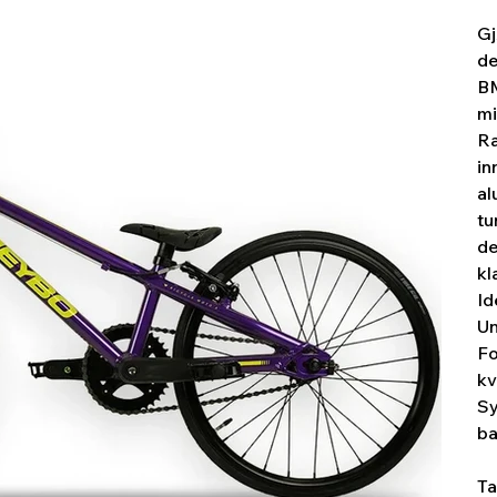
Gj
de
BM
mi
Ra
in
al
tu
de
kl
Id
Un
Fo
kv
Sy
ba
Ta