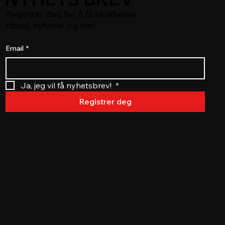
Registrer deg for å få eksklusive
tilbud, nyheter og mer.
Email
*
Ja, jeg vil få nyhetsbrev! 
*
Registrer deg