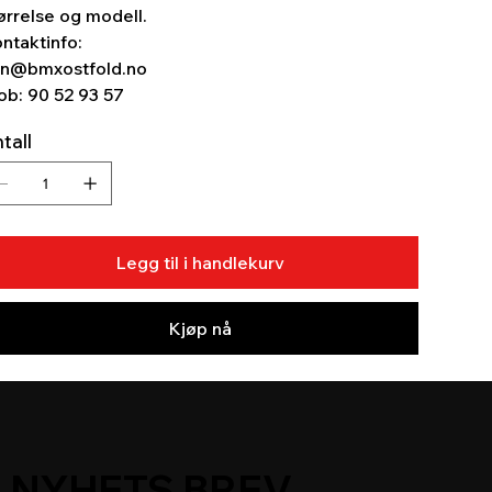
ørrelse og modell.
ntaktinfo:
n@bmxostfold.no
b: 90 52 93 57
tall
Legg til i handlekurv
Kjøp nå
NYHETS BREV