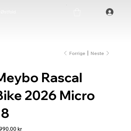
Østfold
Forrige
Neste
Meybo Rascal
Bike 2026 Micro
18
990,00 kr