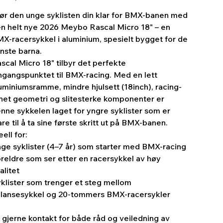
ør den unge syklisten din klar for BMX-banen med
n helt nye 2026 Meybo Rascal Micro 18" – en
X-racersykkel i aluminium, spesielt bygget for de
nste barna.
scal Micro 18" tilbyr det perfekte
ngangspunktet til BMX-racing. Med en lett
uminiumsramme, mindre hjulsett (18inch), racing-
net geometri og slitesterke komponenter er
nne sykkelen laget for yngre syklister som er
are til å ta sine første skritt ut på BMX-banen.
eell for:
ge syklister (4–7 år) som starter med BMX-racing
reldre som ser etter en racersykkel av høy
alitet
klister som trenger et steg mellom
lansesykkel og 20-tommers BMX-racersykler
 gjerne kontakt for både råd og veiledning av