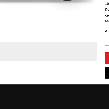
st
Ko
ke
Mo
An