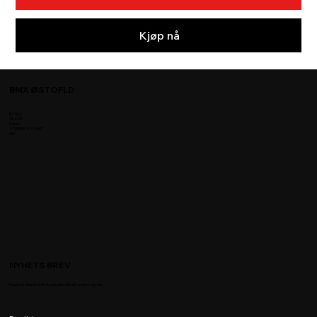
Kjøp nå
BMX ØSTOFLD
BUTIKK
VILKÅR
FAQS
STØRRELSE KART
OM
NYHETS BREV
Registrer deg for å få eksklusive tilbud, nyheter og mer.