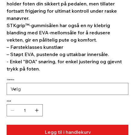
holder foten din sikkert på pedalen, men tillater
fortsatt frigjøring for ultimat kontroll under raske
manøvrer.
STKgrip™-gummisålen har også en ny klebrig
blanding med EVA-mellomsåle for å redusere
vekten, gir en pålitelig pute og komfort.
– Førsteklasses kunstlær
– Støpt EVA, pustende og uttakbar innersåle.
- Enkel "BOA" snøring, for enkel justering og gjevnt
trykk på foten.
Størrelse
Antall
Legg til i handlekurv