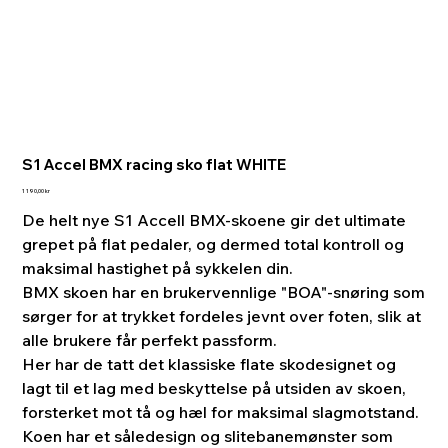
S1 Accel BMX racing sko flat WHITE
Pris
1 190,00 kr
De helt nye S1 Accell BMX-skoene gir det ultimate
grepet på flat pedaler, og dermed total kontroll og
maksimal hastighet på sykkelen din.
BMX skoen har en brukervennlige "BOA"-snøring som
sørger for at trykket fordeles jevnt over foten, slik at
alle brukere får perfekt passform.
Her har de tatt det klassiske flate skodesignet og
lagt til et lag med beskyttelse på utsiden av skoen,
forsterket mot tå og hæl for maksimal slagmotstand.
Koen har et såledesign og slitebanemønster som