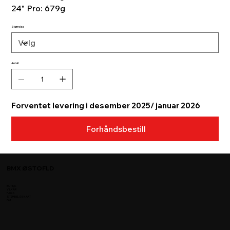
24" Pro: 679g
Størrelse
Antall
Forventet levering i desember 2025/ januar 2026
Forhåndsbestill
BMX ØSTOFLD
BUTIKK
VILKÅR
FAQS
STØRRELSE KART
OM