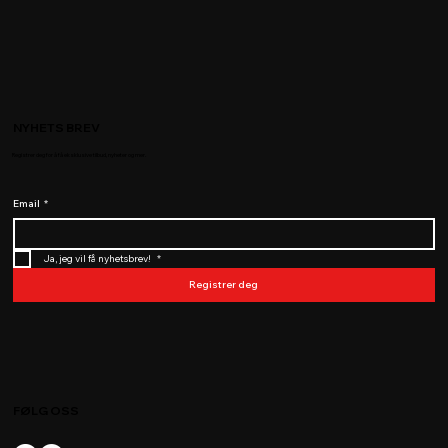
NYHETS BREV
Registrer deg for å få eksklusive tilbud, nyheter og mer.
Email
*
Ja, jeg vil få nyhetsbrev! 
*
Registrer deg
FØLG OSS