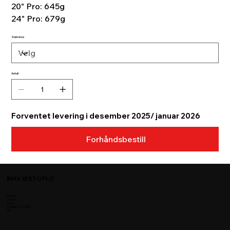
20" Pro: 645g
24" Pro: 679g
Størrelse
Antall
Forventet levering i desember 2025/ januar 2026
Forhåndsbestill
BMX ØSTOFLD
BUTIKK
VILKÅR
FAQS
STØRRELSE KART
OM