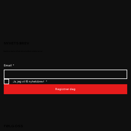
NYHETS BREV
Registrer deg for å få eksklusive tilbud, nyheter og mer.
Email
*
Ja, jeg vil få nyhetsbrev! 
*
Registrer deg
FØLG OSS