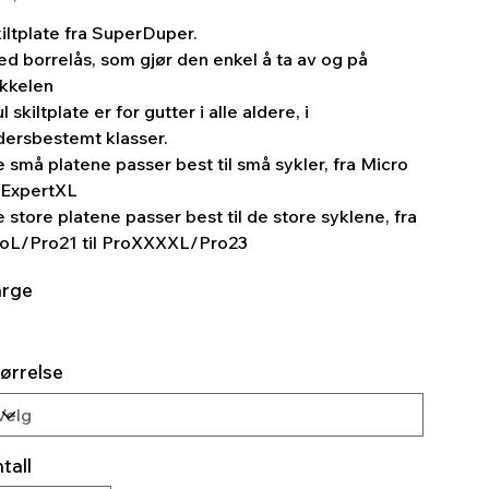
iltplate fra SuperDuper.
d borrelås, som gjør den enkel å ta av og på
kkelen
l skiltplate er for gutter i alle aldere, i
dersbestemt klasser.
 små platene passer best til små sykler, fra Micro
l ExpertXL
 store platene passer best til de store syklene, fra
oL/Pro21 til ProXXXXL/Pro23
arge
ørrelse
tall