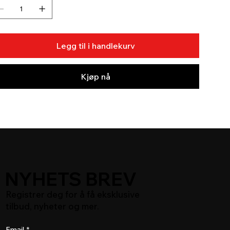
Legg til i handlekurv
Kjøp nå
NYHETS BREV
Registrer deg for å få eksklusive
tilbud, nyheter og mer.
Email
*