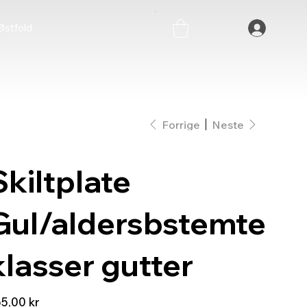
stfold
Forrige
Neste
Skiltplate
Gul/aldersbstemte
klasser gutter
5,00 kr