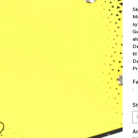
Sk
Me
sy
Gu
al
De
ti
De
Pr
F
St
An