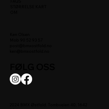
FAQS
STØRRELSE KART
OM
Ken Olsen
Mob 90 52 93 57
post@bmxostfold.no
ken@bmxostfold.no
FØLG OSS
2024 BMX Østfold. Tombveien 40, 1642