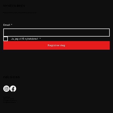
NYHETS BREV
Registrer deg for å få eksklusive tilbud, nyheter og mer.
Email
*
Ja, jeg vil få nyhetsbrev! 
*
Registrer deg
FØLG OSS
Ken Olsen
Mob 90 52 93 57
post@bmxostfold.no
ken@bmxostfold.no