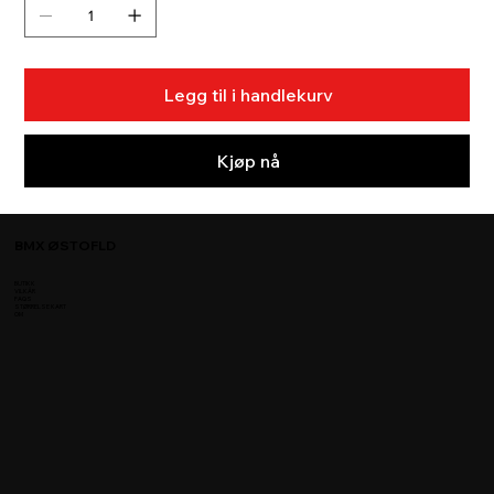
Legg til i handlekurv
Kjøp nå
BMX ØSTOFLD
BUTIKK
VILKÅR
FAQS
STØRRELSE KART
OM