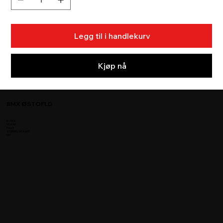
Legg til i handlekurv
Kjøp nå
BMX ØSTOFLD
BUTIKK
VILKÅR
FAQS
STØRRELSE KART
OM