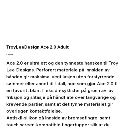
TroyLeeDesign Ace 2,0 Adult
Pris
475,00 kr
Ace 2.0 er ultralett og den tynneste hansken til Troy
Lee Designs. Perforert materiale på innsiden av
hånden gir maksimal ventilasjon uten forstyrrende
sømmer eller annet dill-dall, noe som gjør Ace 2.0 til
en favoritt blant f. eks dh-syklister på grunn av lav
friksjon og slitasje på håndflate over langvarige og
krevende partier, samt at det tynne materialet gir
overlegen kontaktfølelse.
Antiskli-silikon på innside av bremsefingre, samt
touch screen-kompatible fingertupper slik at du