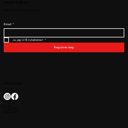
NYHETS BREV
Registrer deg for å få eksklusive tilbud, nyheter og mer.
Email
*
Ja, jeg vil få nyhetsbrev! 
*
Registrer deg
FØLG OSS
Ken Olsen
Mob 90 52 93 57
post@bmxostfold.no
ken@bmxostfold.no