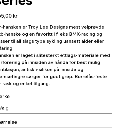
5,00 kr
r-hansken er Troy Lee Designs mest velprøvde
b-hanske og en favoritt i f. eks BMX-racing og
sser til all slags type sykling uansett alder eller
faring.
nsken er laget i slitesterkt ettlags-materiale med
rforering på innsiden av hånda for best mulig
ntilasjon, antiskli-silikon på innside og
emsefingre sørger for godt grep. Borrelås-feste
r rask og enkel tilgang.
erke
ørrelse