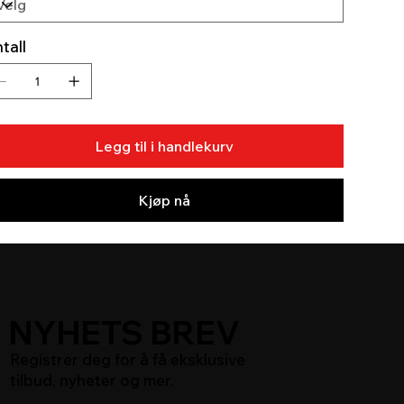
tall
Legg til i handlekurv
Kjøp nå
NYHETS BREV
Registrer deg for å få eksklusive
tilbud, nyheter og mer.