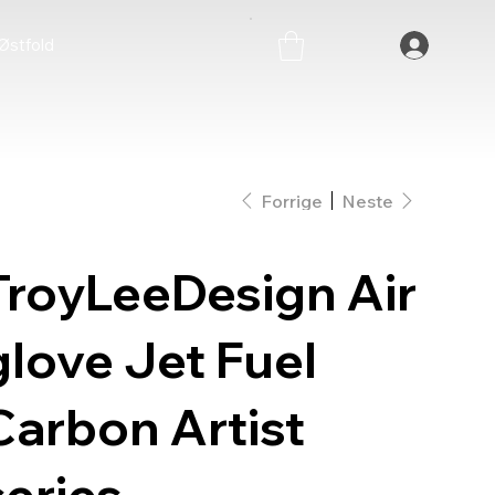
stfold
Forrige
Neste
TroyLeeDesign Air
glove Jet Fuel
Carbon Artist
series