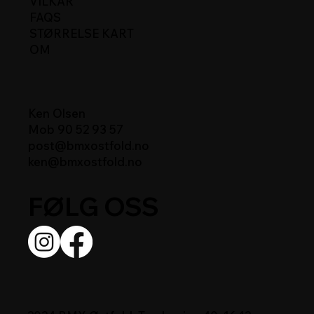
VILKÅR
FAQS
STØRRELSE KART
OM
Ken Olsen
Mob 90 52 93 57
post@bmxostfold.no
ken@bmxostfold.no
FØLG OSS