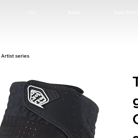
Butikk
Om
Team BMX Ø
Artist series