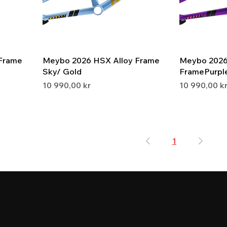
Frame
Meybo 2026 HSX Alloy Frame
Meybo 2026
Sky/ Gold
FramePurple
Pris
Pris
10 990,00 kr
10 990,00 k
1