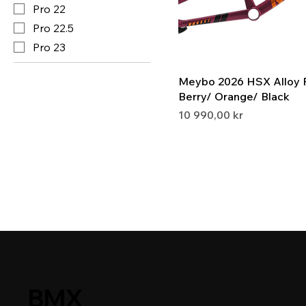
Pro 22
Pro 22.5
Pro 23
Meybo 2026 HSX Alloy 
Berry/ Orange/ Black
Pris
10 990,00 kr
BMX