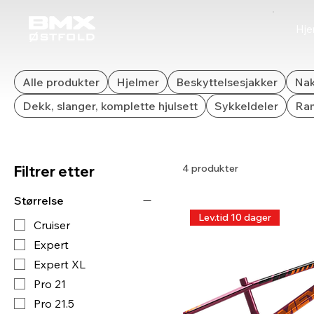
HSX Alloy
Hj
Alle produkter
Hjelmer
Beskyttelsesjakker
Nak
Dekk, slanger, komplette hjulsett
Sykkeldeler
Ra
4 produkter
Filtrer etter
Størrelse
Lev.tid 10 dager
Cruiser
Expert
Expert XL
Pro 21
Pro 21.5