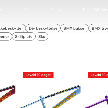
Butikk
Om
Team BMX Østf
em
kebeskytter
Div beskyttelse
BMX bukser
BMX trø
mmer
Skiltplate
Sko
Lev.tid 10 dager
Lev.tid 10 