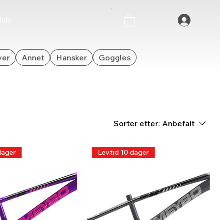
old
yer
Annet
Hansker
Goggles
Sorter etter:
Anbefalt
dager
Lev.tid 10 dager