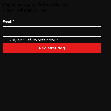
Registrer deg for å få eksklusive
tilbud, nyheter og mer.
Email
*
Ja, jeg vil få nyhetsbrev! 
*
Registrer deg