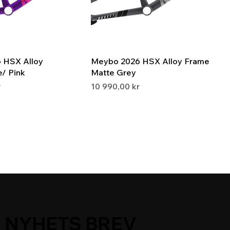
 HSX Alloy
Meybo 2026 HSX Alloy Frame
/ Pink
Matte Grey
Pris
r
10 990,00 kr
NYHETS BREV